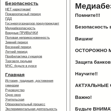
Безопасность
Медиабе
НЕТ наркотикам!
Пожароопасный период
Помните!!!
ПДД
Госэнергогазнадзор предупреждает
Безопасность в
Медиабезопасность
Вредные ПРИВЫЧКИ
Половая неприкосновенность
Вишинг
Зимний период
Весенний период
ОСТОРОЖНО 
Летний период
Профилактика суицидов
Торговля людьми
Защита банков
МЧС: будьте в курсе
Научите!!
Главная
История, традиция, достижения
АКТУАЛЬНЫЕ
гимназии
Руководство
Одно окно
Важно!
Учительская
Образовательный процесс
Будьте ВНИМА
Экспериментальная деятельность