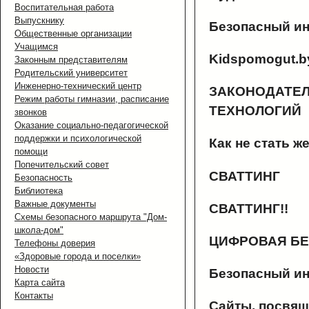
Воспитательная работа
Выпускнику
Безопасный ин
Общественные организации
Учащимся
Kidspomogut.by
Законным представителям
Родительский университет
Инженерно-технический центр
ЗАКОНОДАТЕЛ
Режим работы гимназии, расписание
ТЕХНОЛОГИЙ
звонков
Оказание социально-педагогической
поддержки и психологической
Как не стать 
помощи
Попечительский совет
СВАТТИНГ
Безопасность
Библиотека
Важные документы
СВАТТИНГ!!
Схемы безопасного маршрута "Дом-
школа-дом"
ЦИФРОВАЯ БЕ
Телефоны доверия
«Здоровые города и поселки»
Новости
Безопасный ин
Карта сайта
Контакты
Сайты, посвящ