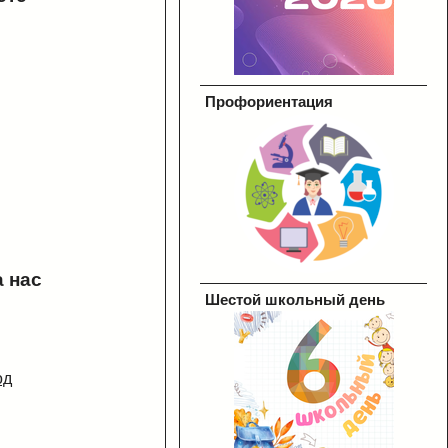
Профориентация
 нас
Шестой школьный день
од