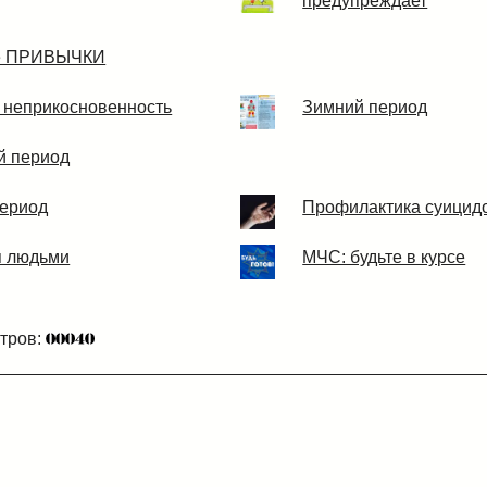
предупреждает
е ПРИВЫЧКИ
 неприкосновенность
Зимний период
й период
период
Профилактика суицид
я людьми
МЧС: будьте в курсе
тров: