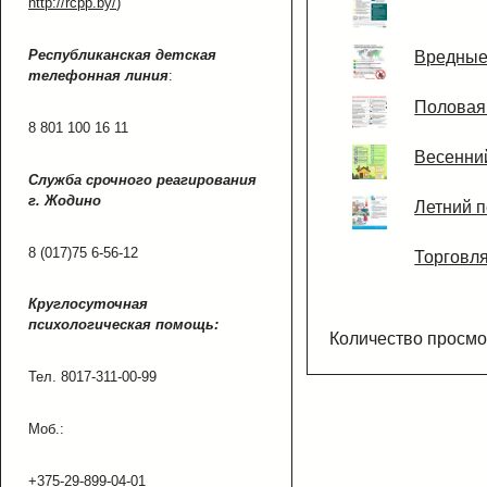
http://rcpp.by/
)
Республиканская детская
Вредны
телефонная линия
:
Половая
8 801 100 16 11
Весенни
Служба срочного
реагирования
г. Жодино
Летний 
8 (017)75 6-56-12
Торговл
Круглосуточная
психологическая помощь:
Количество просмо
Тел. 8017-311-00-99
Моб.:
+375-29-899-04-01